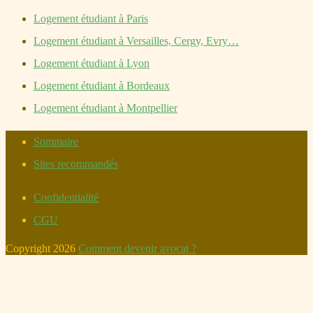
Logement étudiant à Paris
Logement étudiant à Versailles, Cergy, Evry…
Logement étudiant à Lyon
Logement étudiant à Bordeaux
Logement étudiant à Montpellier
Sommaire
Sites recommandés
Confidentialité
CGU
Copyright 2026
Comment devenir avocat ?