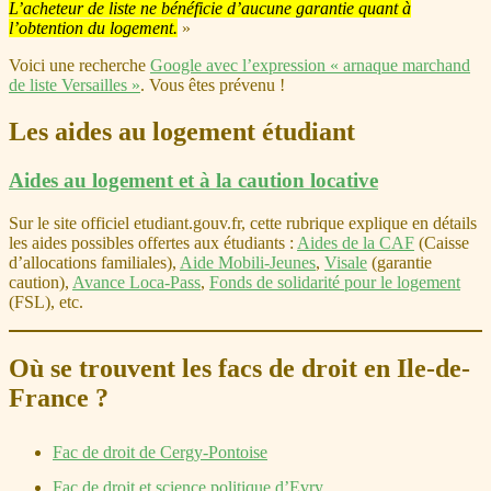
L’acheteur de liste ne bénéficie d’aucune garantie quant à
l’obtention du logement.
»
Voici une recherche
Google avec l’expression « arnaque marchand
de liste Versailles »
. Vous êtes prévenu !
Les aides au logement étudiant
Aides au logement et à la caution locative
Sur le site officiel etudiant.gouv.fr, cette rubrique explique en détails
les aides possibles offertes aux étudiants :
Aides de la CAF
(Caisse
d’allocations familiales),
Aide Mobili-Jeunes
,
Visale
(garantie
caution),
Avance Loca-Pass
,
Fonds de solidarité pour le logement
(FSL), etc.
Où se trouvent les facs de droit en Ile-de-
France ?
Fac de droit de Cergy-Pontoise
Fac de droit et science politique d’Evry