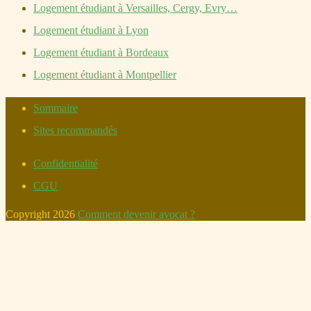
Logement étudiant à Versailles, Cergy, Evry…
Logement étudiant à Lyon
Logement étudiant à Bordeaux
Logement étudiant à Montpellier
Sommaire
Sites recommandés
Confidentialité
CGU
Copyright 2026
Comment devenir avocat ?