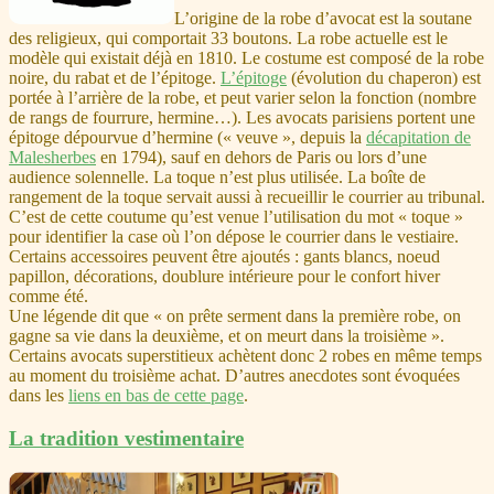
L’origine de la robe d’avocat est la soutane
des religieux, qui comportait 33 boutons. La robe actuelle est le
modèle qui existait déjà en 1810. Le costume est composé de la robe
noire, du rabat et de l’épitoge.
L’épitoge
(évolution du chaperon) est
portée à l’arrière de la robe, et peut varier selon la fonction (nombre
de rangs de fourrure, hermine…). Les avocats parisiens portent une
épitoge dépourvue d’hermine (« veuve », depuis la
décapitation de
Malesherbes
en 1794), sauf en dehors de Paris ou lors d’une
audience solennelle. La toque n’est plus utilisée. La boîte de
rangement de la toque servait aussi à recueillir le courrier au tribunal.
C’est de cette coutume qu’est venue l’utilisation du mot « toque »
pour identifier la case où l’on dépose le courrier dans le vestiaire.
Certains accessoires peuvent être ajoutés : gants blancs, noeud
papillon, décorations, doublure intérieure pour le confort hiver
comme été.
Une légende dit que « on prête serment dans la première robe, on
gagne sa vie dans la deuxième, et on meurt dans la troisième ».
Certains avocats superstitieux achètent donc 2 robes en même temps
au moment du troisième achat. D’autres anecdotes sont évoquées
dans les
liens en bas de cette page
.
La tradition vestimentaire